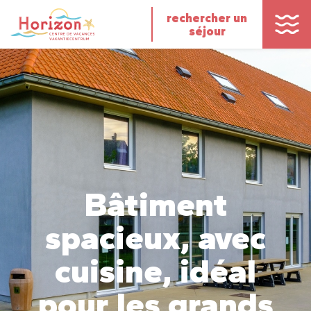
rechercher un
séjour
Bâtiment
spacieux, avec
cuisine, idéal
pour les grands