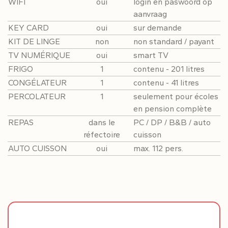
WIFI
oui
login en paswoord op
aanvraag
KEY CARD
oui
sur demande
KIT DE LINGE
non
non standard / payant
TV NUMÉRIQUE
oui
smart TV
FRIGO
1
contenu - 201 litres
CONGÉLATEUR
1
contenu - 41 litres
PERCOLATEUR
1
seulement pour écoles
en pension complète
REPAS
dans le
PC / DP / B&B / auto
réfectoire
cuisson
AUTO CUISSON
oui
max. 112 pers.