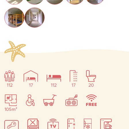
112
17
112
17
20
105m²