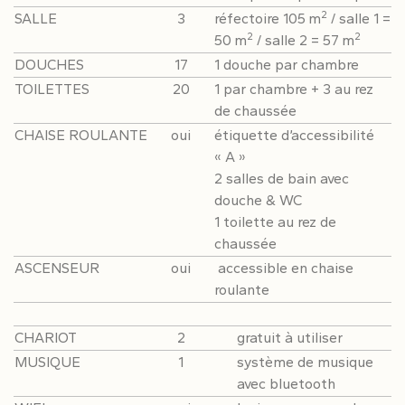
2
SALLE
3
réfectoire 105 m
/ salle 1 =
2
2
50 m
/ salle 2 = 57 m
DOUCHES
17
1 douche par chambre
TOILETTES
20
1 par chambre + 3 au rez
de chaussée
CHAISE ROULANTE
oui
étiquette d’accessibilité
« A »
2 salles de bain avec
douche & WC
1 toilette au rez de
chaussée
ASCENSEUR
oui
accessible en chaise
roulante
CHARIOT
2
gratuit à utiliser
MUSIQUE
1
système de musique
avec bluetooth