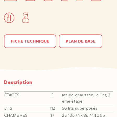
FICHE TECHNIQUE
PLAN DE BASE
Description
ÉTAGES
3
rez-de-chaussée, le 1 er, 2
ème étage
LITS
112
56 lits superposés
CHAMBRES
17
2 x 10p / 1 x 8p / 14 x 6p