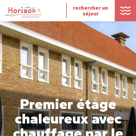
rechercher un
séjour
Premier étage
chaleureux avec
chauffage par le