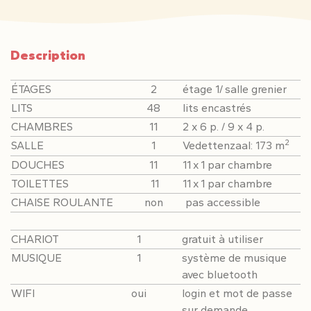
Description
ÉTAGES
2
étage 1/ salle grenier
LITS
48
lits encastrés
CHAMBRES
11
2 x 6 p. / 9 x 4 p.
2
SALLE
1
Vedettenzaal: 173 m
DOUCHES
11
11 x 1 par chambre
TOILETTES
11
11 x 1 par chambre
CHAISE ROULANTE
non
pas accessible
CHARIOT
1
gratuit à utiliser
MUSIQUE
1
système de musique
avec bluetooth
WIFI
oui
login et mot de passe
sur demande