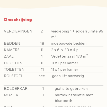
Omschrijving
VERDIEPINGEN
2
verdieping 1 + zolderruimte 99
2
m
BEDDEN
48
ingebouwde bedden
KAMERS
11
2 x 6 p. / 9 x 4 p.
2
ZAAL
1
Vedettenzaal: 173 m
DOUCHES
11
11 x 1 per kamer
TOILETTEN
11
11 x 1 per kamer
ROLSTOEL
nee
geen lift aanwezig
BOLDERKAR
1
gratis te gebruiken
MUZIEK
1
muziekinstallatie met
bluetooth