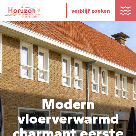
verblijf zoeken
Modern
vloerverwarmd
charmant eerste