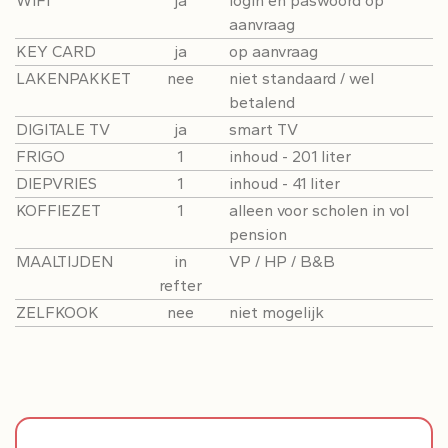
WIFI
ja
login en paswoord op
aanvraag
KEY CARD
ja
op aanvraag
LAKENPAKKET
nee
niet standaard / wel
betalend
DIGITALE TV
ja
smart TV
FRIGO
1
inhoud - 201 liter
DIEPVRIES
1
inhoud - 41 liter
KOFFIEZET
1
alleen voor scholen in vol
pension
MAALTIJDEN
in
VP / HP / B&B
refter
ZELFKOOK
nee
niet mogelijk