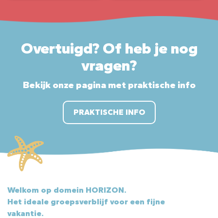
Overtuigd? Of heb je nog
vragen?
Bekijk onze pagina met praktische info
PRAKTISCHE INFO
Welkom op domein HORIZON.
Het ideale groepsverblijf voor een fijne
vakantie.