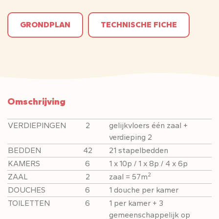
GRONDPLAN
TECHNISCHE FICHE
Omschrijving
VERDIEPINGEN
2
gelijkvloers één zaal +
verdieping 2
BEDDEN
42
21 stapelbedden
KAMERS
6
1 x 10p / 1 x 8p / 4 x 6p
2
ZAAL
2
zaal = 57m
DOUCHES
6
1 douche per kamer
TOILETTEN
6
1 per kamer + 3
gemeenschappelijk op