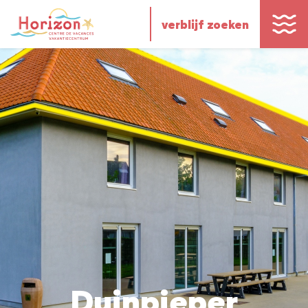
verblijf zoeken
Duinpieper