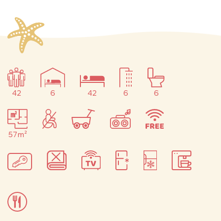
42
6
42
6
6
57m²