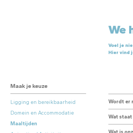
We h
Voel je ni
Hier vind 
Maak je keuze
Wordt er 
Ligging en bereikbaarheid
Domein en Accommodatie
Wat staat
Maaltijden
Wat is onz