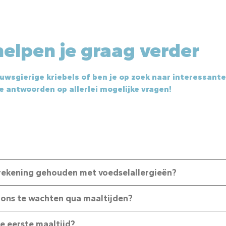
elpen je graag verder
euwsgierige kriebels of ben je op zoek naar interessant
je antwoorden op allerlei mogelijke vragen!
rekening gehouden met voedselallergieën?
 ons te wachten qua maaltijden?
e eerste maaltijd?