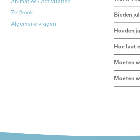
Animaties / Activiteiten
Zelfkook
Bieden ju
Algemene vragen
Houden ju
Hoe laat 
Moeten we
Moeten we