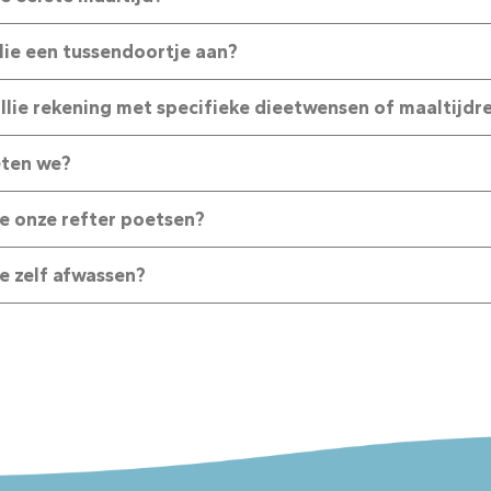
llie een tussendoortje aan?
llie rekening met specifieke dieetwensen of maaltijdr
eten we?
 onze refter poetsen?
 zelf afwassen?