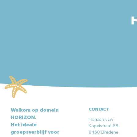
H
CONTACT
Welkom op domein
HORIZON.
Horizon vzw
Het ideale
Kapelstraat 88
groepsverblijf voor
8450 Bredene